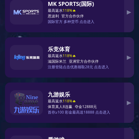
征。文章将深入探讨这三方面的精神如何构成体育竞技中的
核心动力，带领我们走进竞技场背后不为人知的奋斗故事。
1、奋斗：对极致荣耀的执着追求
在体育竞技的世界中，奋斗是每一位运动员心中最强大的动
力源泉。它代表着对于目标的追求和对极限的挑战。无论是
奥运会的金牌，还是一场普通的比赛，运动员每一次的拼搏
背后，都有着无数的日夜努力与付出。奋斗不仅仅是一种行
为，更是一种精神，它体现在每天的训练中，体现在每一次
不放弃的选择中。
体育竞技中的奋斗是多维的，它不仅仅指向成绩上的突破，
更多的是对个人局限的不断突破。在日复一日的训练中，运
动员不仅要对抗外界的环境，更多的是与自己内心的惰性作
斗争。每一滴汗水、每一次摔倒后的站起，都是一次次对自
己的超越。这种奋斗的过程不容易，但它是达成最终目标的