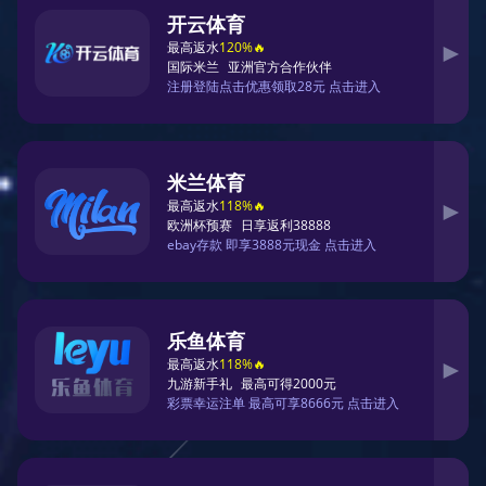
拼搏与超越的无限可能
Posted On:
2026-03-05 19:13:28
文章摘要：体育竞技是一场永不止步的追求，追寻极致荣耀
与终极梦想的过程，代表着人类对于极限的挑战和对自我超
越的渴望。本文从“奋斗”、“拼搏”、“超越”三个方面对体育竞
技中的奋斗精神进行了详细阐述。首先，体育竞技中的奋斗
精神不仅是一种对胜利的渴望，更是一种坚定的目标追求。
每一名运动员都在为着自己的梦想而坚持不懈，背后是无数
汗水与付出的积累。其次，拼搏是体育竞技的核心驱动力，
它不仅仅意味着比赛中的拼劲，更是对身体极限的挑战，是
对精神力量的考验。在比赛中，拼搏精神可以打破常规、打
破纪录，创造出看似不可能的奇迹。最后，超越则是体育竞
技最具魅力的方面，运动员不仅要超越他人，更要超越自
己，打破自我设限，成就一个新的自我。在不断追求更高、
更快、更强的过程中，运动员也在塑造着人类精神的不朽象