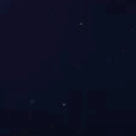
体育精神的核心是无畏与坚韧。无论是面对激烈的竞争，还
是面对未知的挑战，运动员们都能够以无畏的姿态迎接每一
次挑战。在这个过程中，他们通过自己的拼搏与奋斗，不仅
超越了对手，更超越了自己。正是这种精神，成为了体育的
魅力所在，也是人类不断向前发展的动力源泉。
总结：
体育竞技不仅仅是胜负的较量，更是人类追求极限、挑战自
我、超越自我的缩影。奋斗、拼搏与超越是每一位运动员的
座右铭，也是所有热爱体育的人们内心的精神追求。在每一
场比赛中，运动员们通过不断的奋斗，激发了自己潜在的能
量；通过拼搏，突破了自己身体与心理的极限；通过超越，
达到了前所未有的高度。这些精神的背后，蕴含着无尽的努
力与坚持，成就了一个又一个不朽的传奇。
最终，体育的价值不仅仅是创造胜利，而是让我们看到了人