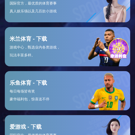
员的每一次成功，背后都有着对困境的不屈不挠。在激烈的
赛事中，很多运动员在快要放弃时，凭借着无尽的拼搏毅
力，创造了奇迹。正是拼搏的力量，让这些看似无法实现的
梦想，变成了现实。
3、超越：打破极限，追求永恒
超越是体育竞技的最高境界，它不仅仅是对对手的超越，更
是对自我的不断挑战。每一位运动员都渴望突破自己的极
限，不断创新、改进，在竞技中追求更高的目标。超越是一
种向未知挑战的精神，是推动体育不断发展的动力。
体育竞技中的超越，往往表现为打破常规、创造历史。在许
多经典的比赛中，运动员往往在看似无法突破的困境中，一
跃而起，超越自己、超越对手。每一项新的世界纪录的诞
生，都意味着对极限的突破，意味着人类在不断挑战自我极
限的过程中，取得了前所未有的成功。正是这种超越精神推